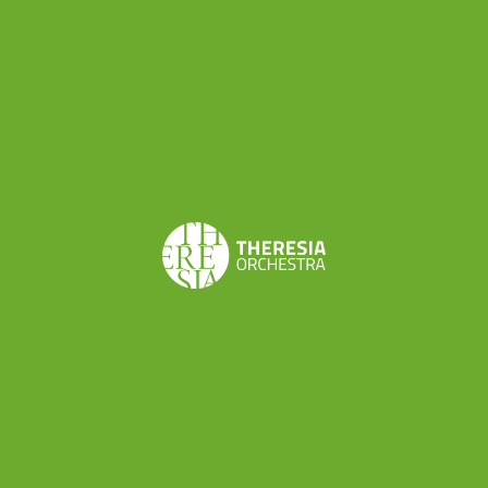
Sonore.
Dopo il
concerto del 4 maggio
, in cui
l’orchestra sarà diretta da Alfredo Bernardini, il
nome di Theresia torna nel cartellone degli
Assaggi: Simone Laghi, segretario artistico del
Festival, parlerà di orchestre e di interpretazione
su strumenti originali
il 14 maggio, alle 21.15 al
Cinema Oberdan
, prima della proiezione del film
documentario “The breath of the Orchestra” di
Katarzyna Kasica (Polonia, 2014). Il lavoro della
regista polacca è centrato sulla figura di Frans
Brüggen – recentemente scomparso –
fondatore nel 1981 dell’Orchestra of the
Eighteenth Century, un ensemble specializzato