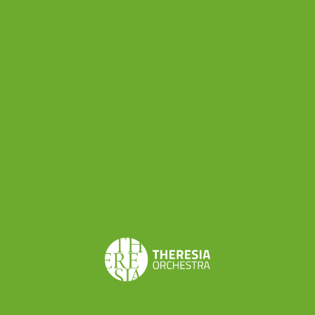
generale dell’opera di Kraus e massimo
conoscitore del compositore tedesco.
I CONCERTI
Theresia Youth Baroque Orchestra si esibirà per
un primo concerto a Rovereto il 16 agosto, nel
Cortile del Palazzo di Giustizia, in un programma
dal titolo “Italia”, ideato in collaborazione con la
direttrice artistica del Festival Mozart, Angela
Romagnoli, che ha dedicato quest’edizione del
Festival al tema del viaggio. In programma il
Divertimento in fa maggiore K138 di Mozart,
composto a Salisburgo nel 1772; il Concerto per
clarinetto e orchestra di Johann Stamitz (solista