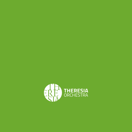
maggiore Fk 64 “Dies ist der Tag”
), Franz Joseph
Haydn (
Concerto per violoncello e orchestra in do
maggiore Hob. viib:1
), Wolfgang Amadeus Mozart
(
Concerto per violino e orchestra in re maggiore K
211
)e Joseph Martin Kraus (
Sinfonia in mi minore
VB 141
).
Il programma “In viaggio” proposto dalla Theresia
Youth Baroque Orchestra è un viaggio ideale
attraverso luoghi e tempi del classicismo
musicale europeo: dalla brulicante Vienna di
Mozart ai silenzi della corte di Esteraháza dove
Haydn scrisse la maggior parte delle sue opere,
dalla Dresda del giovane Wilhelm Friedmann
Bach alla lontana Stoccolma di Kraus. Un viaggio