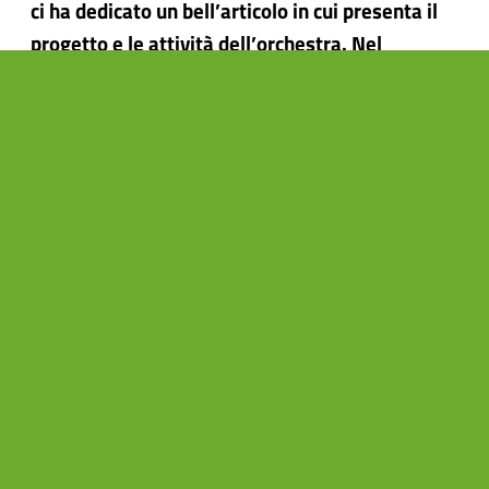
ci ha dedicato un bell’articolo in cui presenta il
progetto e le attività dell’orchestra. Nel
frattempo il crowdfunding continua! Abbiamo
superato il 40% del nostro obiettivo e queste
ultime settimane saranno determinanti!
Seguiteci sulla […]
Mancano 22 giorni dalla conclusione della nostra
raccolta fondi, e l’attenzione attorno ad
#Archetybo è sempre più alta: il blog
Loudvision
ci ha dedicato un bell’articolo in cui presenta il
progetto e le attività dell’orchestra.
Nel frattempo il crowdfunding continua! Abbiamo
superato il 40% del nostro obiettivo e queste