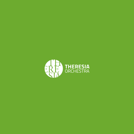
seno al più ampio progetto “Theresia”, ad
intervenire al convegno “Sostenibilità e consumo
responsabile”, nell’ambito della sezione dedicata
alla sostenibilità nel mondo della cultura con un
intervento dal titolo “Theresia, il mecenatismo
come strumento di rinascita etica e culturale”.
Il convegno in programma lunedì 28 aprile ad
Arezzo (Campus del Pionta, Aula Magna), è
promosso dall’Osservatorio Ethos con l’adesione
del Presidente della Repubblica. Sarà presente
Stefania Giannini, Ministra dell’Istruzione,
Università e Ricerca, e tra gli altri interverranno
Giovanni Puglisi, Presidente della Commissione
Nazionale Italiana per l’Unesco (“Cultura della
sostenibilità e sostenibilità della cultura: I due