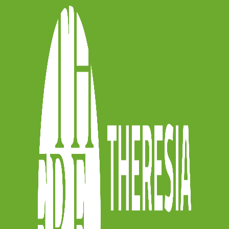
acendo circolare la ricchezza.”
 dopo le audizioni che si sono tenute a
maggio il gruppo degli archi di Theresia
mazione in residenza a Baselga di Pinè
 tastiere raccontano”, in vista degli
l’estate.