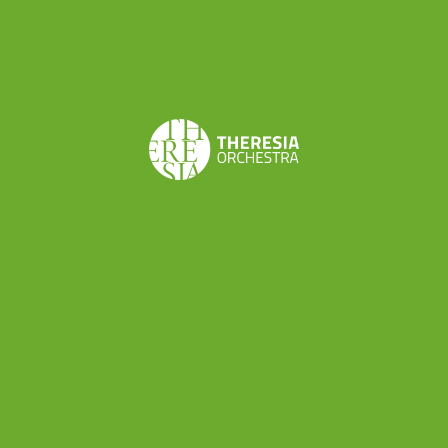
che non ci sarebbero stati più
“finanziamenti
soggettivi e discrezionali, ma esclusivamente basati
sul merito e l’oggettività. Forse chi ritiene “troppo
burocratico” questo modello preferisce tornare
all’antico e rassicurante sistema dell’”amico di” e del
“conosco io chi ti può aiutare”. Un sistema in cui molti
hanno ottenuto ben più di quanto avrebbero meritato,
escludendo dai finanziamenti realtà assai più capaci
ma prive di relazioni e interessati sostenitori. Meno
schematico e ragionato, forse, ma sicuramente
ingiusto.”
Cappelletto non ci stava:
“L
a lettera aperta al
Ministro Franceschini pubblicata sul sito della
Stampa è partita dopo aver ascoltato
lo stupore, lo