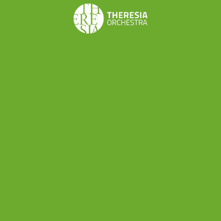
Come sono le vostre relazioni con il territorio?
“Direi buone, sia con le altre scuole di musica, tra cui
in particolare la Scuola Conte, con cui ci sono pratiche
di collaborazione che valorizzano la rete territoriale,
sia con il Conservatorio, con cui ragioniamo
soprattutto in termini di propedeutica ai corsi pre-
accademici; inoltre abbiamo collaborazione con
l’Università, il Comune e la Regione.”
Restando in tema di “territorio”, qual è il
rapporto con gli enti pubblici? Vi sostengono
finanziariamente?
“Se per sostegno intendiamo finanziamenti diretti,