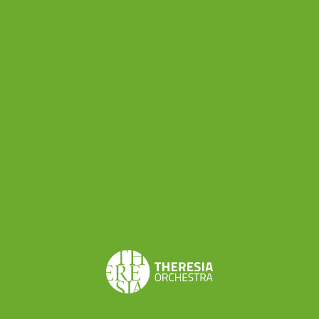
Brescia, Ensemble Sentieri selvaggi di Milano),
due case discografiche (Stradivarius Milano Dischi
S.r.l. ed EmaRecords Music di Firenze) e tre centri
di produzione elettroacustica (Edison Studio di
Roma, Tempo reale di Firenze, Agon Acustica
Informatica Musica di Milano).
Il meritorio progetto di finanziamento e
sostegno alla contemporanea non placa però le
polemiche che regolarmente si levano nei
confronti della Siae. Alcuni la amano, in molti la
subiscono, altrettanti la detestano: dici “Siae” in
Italia e i moti di insofferenza non si contano.
Perchè l’ente che si occupa della gestione dei
diritti degli autori e degli editori è spesso da più