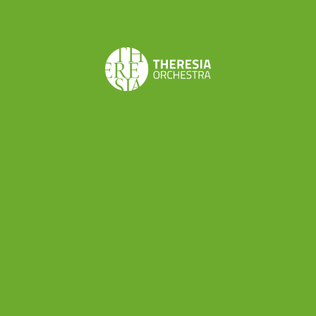
Romanian version
În căutarea stelelor mele:
Găsirea unui scop în a fi
muzician.
„Stelele nu sunt la fel pentru toţi oamenii.
Pentru unii, cei care călătoresc, stelele sunt
călăuze. Pentru alţii, sunt numai nişte
luminiţe. Savanţii văd în ele doar probleme.
Pentru businessmanul meu, erau bucăţi de
aur. Însă toate stelele acestea nu au grai…
Numai pentru tine stelele vor fi ca pentru
nimeni altul…”
Din martie 2020 lumea a luat-o razna, la fel și
viața mea muzicală.