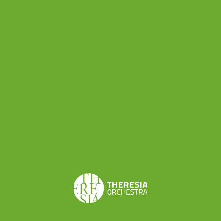
Brescia, Ensemble Sentieri selvaggi di Milano),
due case discografiche (Stradivarius Milano Dischi
S.r.l. ed EmaRecords Music di Firenze) e tre centri
di produzione elettroacustica (Edison Studio di
Roma, Tempo reale di Firenze, Agon Acustica
Informatica Musica di Milano).
Il meritorio progetto di finanziamento e
sostegno alla contemporanea non placa però le
polemiche che regolarmente si levano nei
confronti della Siae. Alcuni la amano, in molti la
subiscono, altrettanti la detestano: dici “Siae” in
Italia e i moti di insofferenza non si contano.
Perchè l’ente che si occupa della gestione dei
diritti degli autori e degli editori è spesso da più