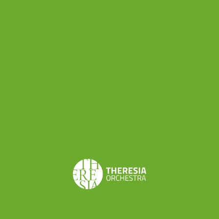
fondamentale per la propria immagine; chi invece
impiega tali finanziamenti deve avere la piena
consapevolezza e sentire la responsabilità per
l’efficacia e le ripercussioni sociali delle proprie
azioni.”
Share this
< BACK TO INSIGHTS