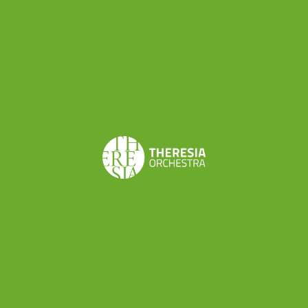
destrutturandola dal punto di vista della ritualità. Da lì
Trame Sonore ha preso il via, in questa meravigliosa
città, con degli sono spazi incredibili, dal Palazzo
Ducale a Santa Barbara a Palazzo Tè. Quest’anno i
luoghi dei concerti sono 20, tutti raggiungibili in pochi
minuti a piedi.”
Qual è il pubblico di Trame Sonore?
“E’ un pubblico internazionale, misto, di tutte le età,
ma con molti giovani: persone motivate che si
nutrono di cultura, frequentano le mostre, vanno a
teatro e al cinema (il cinema impegnato). E sono
tante: nell’ultima edizione abbiamo registrato 50000
presenze nell’arco delle cinque giornate di festival.”