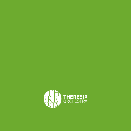
Un anonimo benefattore
ha fatto una donazione
di 10 milioni di dollari
ad una radio specializzata in
musica classica del Minnesota (
Minnesota Public
Radio
e la sua casa madre, l’American Public
Media). Il Presidente e Amministratore Delegato
della MPR, non ha diffuso il nome dell’autore
della donazione, dicendo che si tratta di un
appassionato di musica classica e di educazione
musicale, un sostenitore di lungo corso della
stazione radio, “un donatore molto speciale che
sta facendo un investimento per contribuire a
rendere quei sogni in realtà”.
La donazione non è soggetta a vincoli, ma i
responsabili della radio assicurano che i fondi