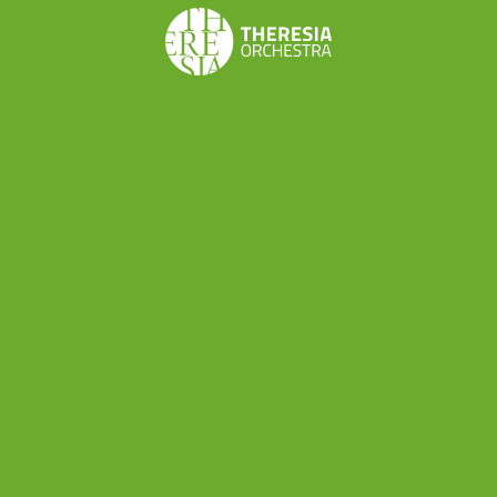
Come sono le vostre relazioni con il territorio?
“Direi buone, sia con le altre scuole di musica, tra cui
in particolare la Scuola Conte, con cui ci sono pratiche
di collaborazione che valorizzano la rete territoriale,
sia con il Conservatorio, con cui ragioniamo
soprattutto in termini di propedeutica ai corsi pre-
accademici; inoltre abbiamo collaborazione con
l’Università, il Comune e la Regione.”
Restando in tema di “territorio”, qual è il
rapporto con gli enti pubblici? Vi sostengono
finanziariamente?
“Se per sostegno intendiamo finanziamenti diretti,