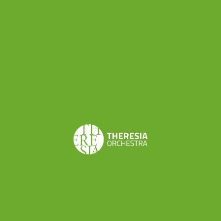
di euro di incasso (per biglietti dal costo variabile
tra i 5 e i 430 euro), assieme agli ingenti
finanziamenti e ai contributi di sponsor
permettono anche di fare della beneficenza, con
100000 euro donati per progetti speciali alla
Caritas. Cifre da capogiro, possibili solo per
istituzioni estremamente carrozzate – anche da
un punto di vista politico, ovviamente. Però è
indubbiamente positivo che un Festival come
quello di Salisburgo chiuda in attivo: e per noi
ancora più interessante che l’indotto
rappresentato dal Festival (che oltre ai musicisti
dà lavoro a scenografi, macchinisti, sartorie, ecc
ecc) lo qualifichi come maggiore datore di lavoro
di Salisburgo: e il Land austriaco dal 2005 ha il