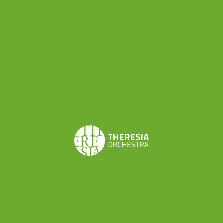
di euro di incasso (per biglietti dal costo variabile
tra i 5 e i 430 euro), assieme agli ingenti
finanziamenti e ai contributi di sponsor
permettono anche di fare della beneficenza, con
100000 euro donati per progetti speciali alla
Caritas. Cifre da capogiro, possibili solo per
istituzioni estremamente carrozzate – anche da
un punto di vista politico, ovviamente. Però è
indubbiamente positivo che un Festival come
quello di Salisburgo chiuda in attivo: e per noi
ancora più interessante che l’indotto
rappresentato dal Festival (che oltre ai musicisti
dà lavoro a scenografi, macchinisti, sartorie, ecc
ecc) lo qualifichi come maggiore datore di lavoro
di Salisburgo: e il Land austriaco dal 2005 ha il