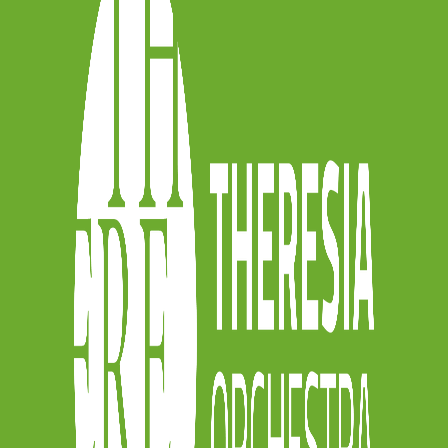
i racconteremo approfonditamente nei
r