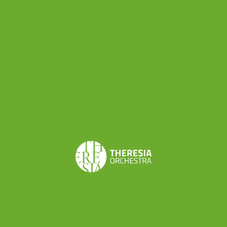
intensiva per più giorni: non è sempre facile ma
finora siamo riusciti a dedicare il tempo necessario
allo studio assieme.”
E come funzionano le prove? Ci sono delle
gerarchie tra gli strumenti?
“Il quintetto di fiati è totalmente democratico, a
differenza ad esempio del quartetto d’archi in cui si
può dire che il primo violino è un po’ il leader.
Naturalmente ci sono delle dinamiche interne al
gruppo, ad esempio Alessandro e Stefano parlano più
di tutti gli altri, ma non è detto che per questo siano
loro a comandare… Ma per quanto riguarda la
scrittura musicale, soprattutto nel repertororio che