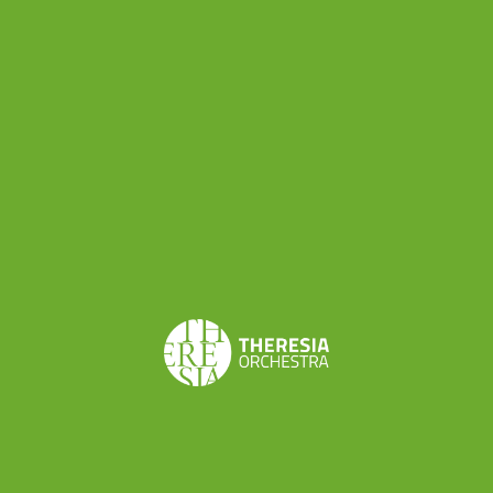
leggendaria figlia dell’indovino Tiresia. Negli
affreschi attribuiti a
Francesco Primaticcio
viene
quindi raffigurata la nascita della città dovuta al
figlio Ocno e altre opere urbanistiche intraprese
dai Gonzaga.
Figura mitologica, Manto è figlia dell’indovino
tebano T
iresia
dal quale aveva ereditato le
capacità magiche e divinatorie, ed è ricordata da
Virgilio (Eneide X, 198-200) e da Ovidio
(Metamorfosi VI, 157 e seguenti). Le vicende
narrate nel mito offrono diverse versione delle
vicende di questo personaggio: fonti greche
narrano che Manto, fuggita da Tebe, si fermò
nell’attuale Turchia; altre invece descrivono il suo