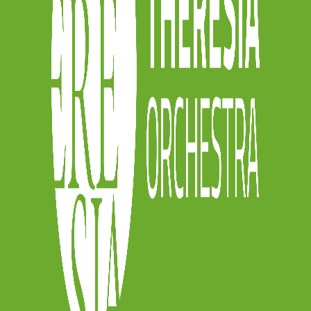
y
sia.online