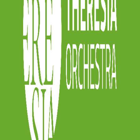
y
sia.online