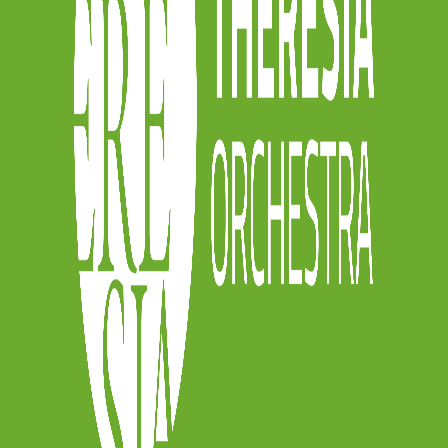
y
sia.online