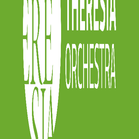
y
sia.online