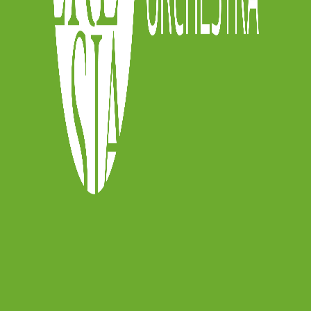
y
sia.online