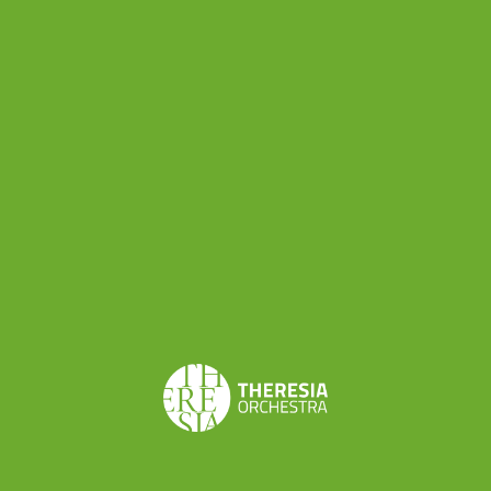
E il lavoro cambia molto?
“Diciamo che in primo
luogo lo strumento fa indubbiamente la sua
parte: le corde e l’arco sono diversi, così come
anche l’atteggiamento strumentale. Ma riesco a
far dialogare questi due mondi, soprattutto
nell’esecuzione di un repertorio classico: in
particolare il lavoro nella musica antica mi ha dato
un approccio metodologico che condivido con il
violoncellista del mio quartetto, Alex Jellici, che è
anche un componente di Theresia.”
E nell’ambito del repertorio moderno, cosa
preferisci suonare?
“Amo i Romantici, come
Mendelssohn, ma anche un compositore del
Novecento come Bartok: ecco, in quel caso ad