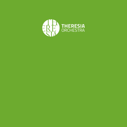
Bach cominciava ad emergere e ad imporsi:
secondo lei in questo concerto i due strumenti
solisti sono in competizione?
“No, non sono in gara tra di loro: invece lo sono
entrambi con l’orchestra, con continui botta e
risposta, mentre tra fortepiano e clavicembalo c’è
spesso una scrittura parallela, con condivisione di
temi cantabili, oppure si danno la parola. A me
sembra che in questo concerto si riveli nuovamente
la natura intellettuale e se vogliamo cervellotica di
CPE Bach, che si diverte più con la testa che col cuore
e che prende questo strumento “nuovo” e
sperimenta: a corte suonava il clavicembalo ma