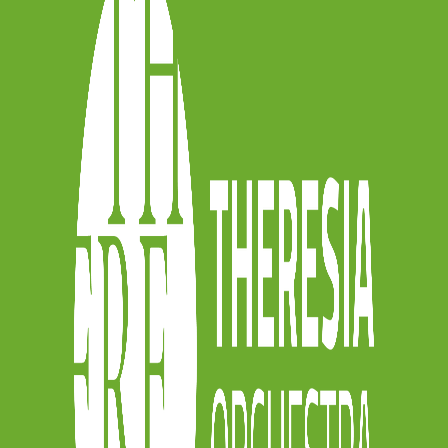
ri!
r