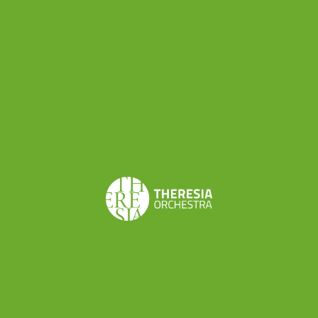
periodicamente Theresia seleziona i propri
musicisti: lei quali consigli da a un giovane che
si prepara ad affronare questa prova?
“Naturalmente bisogna fare tutto il possibile per
essere padroni del proprio strumento. Ma poi non è
necessario presentarsi all’audizione volendo fare il
passo più lungo della gamba, cioè scegliendo un
repertorio solistico troppo difficile. L’orchestra ha
bisogno di altro. Tra i criteri di selezione è molto
importante notare nel candidato la reattività alla
situazione musicale. Per questo alcune delle audizioni
di Theresia in passato si sono svolte in forma di
musica da camera, per poter capire le capacità dei