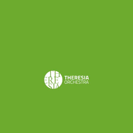
accedere ai contenuti mediante una serie di
dispositivi e in modalità fluttuante. La Televisione e la
sala da concerto, estremizzando il ragionamento,
sono due di questi dispositivi. Il concerto è una delle
diverse “ narrazioni” del nostro Zoroastro, le altre
saranno poi accessibili, in televisione, al cinema, in
DVD, al cellulare, al PC eccetera.”
Theresia Youth Orchestra partecipò alla
produzione del film concerto fin da subito: a
Claudio Astronio
, direttore dell’ensemble
strumentale, si deve anche la selezione delle
musiche tratte dallo Zoroastro di Rameau e che
hanno visto come voci soliste
Andrés Montilla-
Acurero, Martina Tardi e Olivier Dejean
.